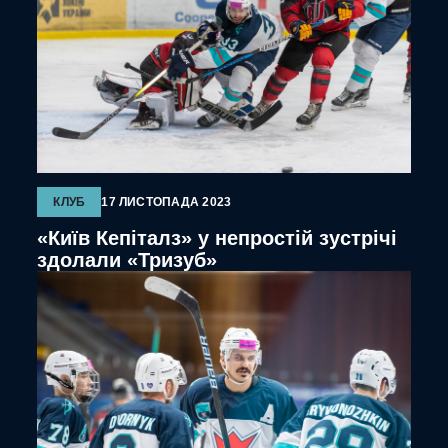
КЛУБ
17 ЛИСТОПАДА 2023
«Київ Кепіталз» у непростій зустрічі
здолали «Тризуб»