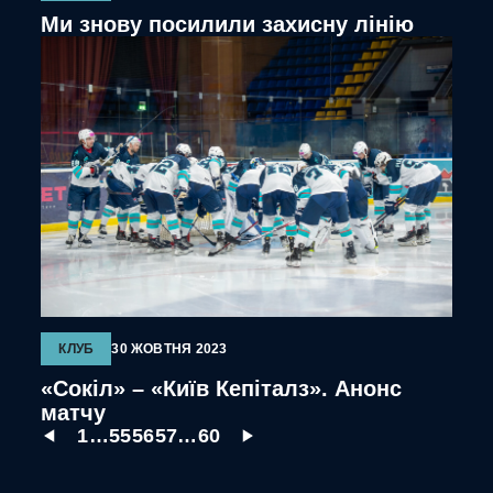
Ми знову посилили захисну лінію
КЛУБ
30 ЖОВТНЯ 2023
«Сокіл» – «Київ Кепіталз». Анонс
матчу
1
…
55
56
57
…
60