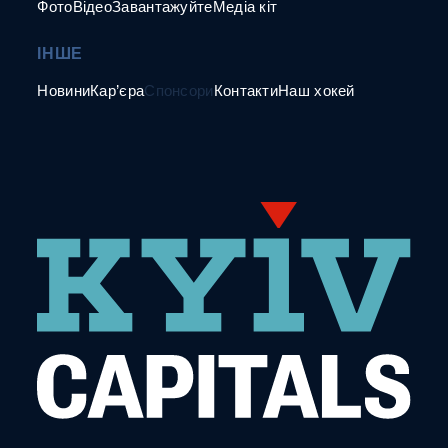
Фото
Відео
Завантажуйте
Медіа кіт
ІНШЕ
Новини
Кар’єра
Спонсори
Контакти
Наш хокей