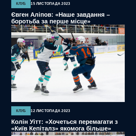
КЛУБ
15 ЛИСТОПАДА 2023
Євген Аліпов: «Наше завдання –
боротьба за перше місце»
КЛУБ
12 ЛИСТОПАДА 2023
Колін Уітт: «Хочеться перемагати з
«Київ Кепіталз» якомога більше»