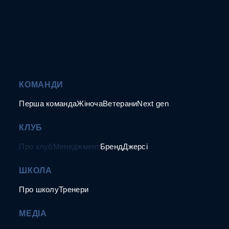
КОМАНДИ
Перша команда
Жіноча
Ветерани
Next gen
КЛУБ
Про клуб
Менеджмент
Бренд
Джерсі
ШКОЛА
Про школу
Тренери
МЕДІА