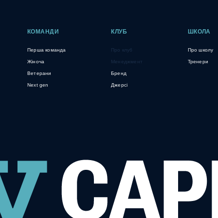
КОМАНДИ
КЛУБ
ШКОЛА
Перша команда
Про клуб
Про школу
Жіноча
Менеджмент
Тренери
Ветерани
Бренд
Next gen
Джерсі