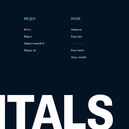
МЕДІА
ІНШЕ
Фото
Новини
Відео
Кар’єра
Завантажуйте
Спонсори
Медіа кіт
Контакти
Наш хокей