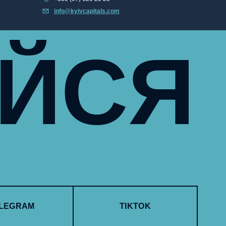
info@kyivcapitals.com
УЙСЯ
LEGRAM
TIKTOK