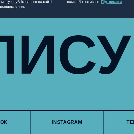
місту, опублікованого на сайті,
нами або натисніть
Підтримати
.
 повідомлення.
ПИС
OOK
INSTAGRAM
TE