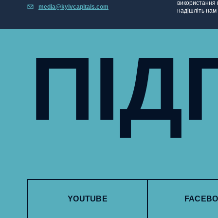
використання в
media@kyivcapitals.com
надішліть нам
ПІД
YOUTUBE
FACEB