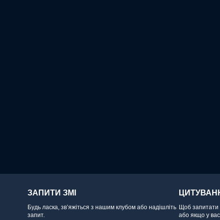
ЗАПИТИ ЗМІ
ЦИТУВАН
Будь ласка, зв’яжіться з нашим клубом або надішліть
Щоб запитати д
запит.
або якщо у ва