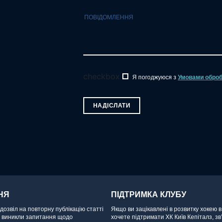
checkbox
Я погоджуюся з
Умовами оброб
НАДІСЛАТИ
НЯ
ПІДТРИМКА КЛУБУ
озвіл на повторну публікацію статті
Якщо ви зацікавлені в розвитку хокею в
с виникли запитання щодо
хочете підтримати ХК Київ Кепіталз, зв