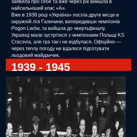
заявила про себе та вже через рік вийшла в
найсильніший клас «А».
Вже в 1938 році «Україна» посіла друге місце в
окружній лізі Галичини, випередивши чемпіонів
Pogon Lwów, та вийшла до чвертьфіналу.
Українці мали зустрітися з чемпіонами Польщі KS
Cracovia, але гра так і не відбулася. Офіційно —
через теплу погоду не вдалося підготувати
льодовий майданчик.
1939 - 1945