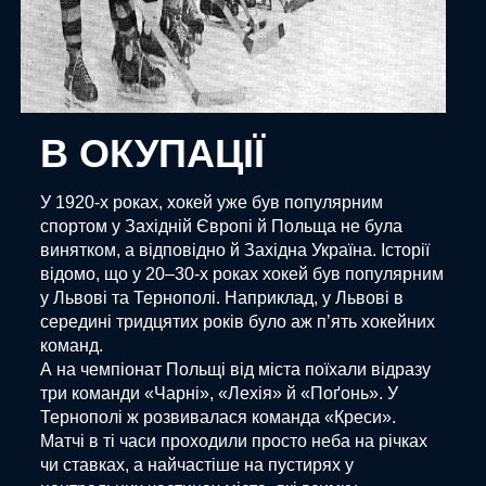
В ОКУПАЦІЇ
У 1920-х роках, хокей уже був популярним
спортом у Західній Європі й Польща не була
винятком, а відповідно й Західна Україна. Історії
відомо, що у 20–30-х роках хокей був популярним
у Львові та Тернополі. Наприклад, у Львові в
середині тридцятих років було аж п’ять хокейних
команд.
А на чемпіонат Польщі від міста поїхали відразу
три команди «Чарні», «Лехія» й «Поґонь». У
Тернополі ж розвивалася команда «Креси».
Матчі в ті часи проходили просто неба на річках
чи ставках, а найчастіше на пустирях у