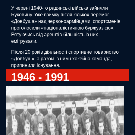
У червні 1940-го радянські війська зайняли
Буковину. Уже взимку після кількох перемог
«Довбуша» над червоноармійцями, спортсменів
проголосили «націоналістичною буржуазією».
Рятуючись від арештів більшість із них
емігрували.
Після 20 років діяльності спортивне товариство
«Довбуш», а разом із ним і хокейна команда,
припинили існування.
1946 - 1991