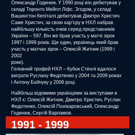
Олександр Годинюк. У 1990 році він дебютував у
складі Торонто Мейпл Ліфс. Згодом, у складі
Вашингтон Кепіталз дебютував Дмитро Христич.
Саме Христич, за свою карʼєру в НХЛ набрав
найбільшу кількість очків серед представників
України – 597. Він же брав участь у матчі зірок
1997 і 1999 років. Ще один, українець який брав
участь у матчах зірок – Олексій Житник (1999 і
2002
роки).
Головний трофей НХЛ – Кубок Стенлі вдалося
виграти Руслану Федотенко у 2004 та 2009 роках
і Антону Бабчуку у 2006 році.
Найбільш відомими українцями за виступами в
НХЛ є: Олексій Житник, Дмитро Христич, Руслан
Федотенко, Олексій Понікаровський, Олександр
Годинюк, Сергій Варламов.
1991 - 1999