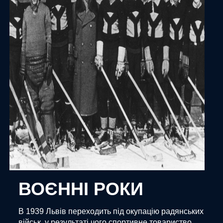
ВОЄННІ РОКИ
В 1939 Львів переходить під окупацію радянських
військ, у результаті чого спортивне товариство