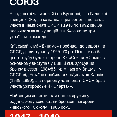
СОЮЗ
У радянські часи хокей і на Буковині, і на Галичині
знищили. Жодна команда з цих регіонів не взяла
участі в чемпіонаті СРСР з 1946 по 1992 рік. За
весь час змагань у вищій лізі було лише три
українські команди.
Київський клуб «Динамо» пробився до вищої ліги
СРСР, де виступав у 1965–70 рр. Пізніше на базі
цього клубу було створено ХК «Сокіл». «Сокіл» в
основному виступав у Вищій лізі, здобувши
бронзу в сезоні 1984/85. Крім нього у Вищу лігу
СРСР від України пробивався «Динамо» Харків
(1989, 1990), а в першому чемпіонаті СРСР брав
участь ужгородський «Спартак».
Найвищим досягненням наших дружин у
радянському хокеї стали бронзові нагороди
київського «Соколу» 1985 року.