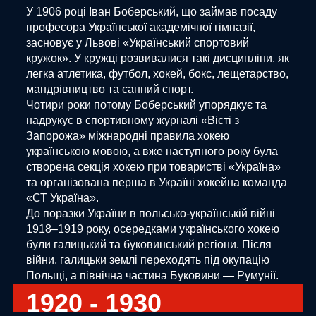
У 1906 році Іван Боберський, що займав посаду
професора Української академічної гімназії,
засновує у Львові «Український спортовий
кружок». У кружці розвивалися такі дисципліни, як
легка атлетика, футбол, хокей, бокс, лещетарство,
мандрівництво та санний спорт.
Чотири роки потому Боберський упорядкує та
надрукує в спортивному журналі «Вісті з
Запорожа» міжнародні правила хокею
українською мовою, а вже наступного року була
створена секція хокею при товаристві «Україна»
та організована перша в Україні хокейна команда
«СТ Україна».
До поразки України в польсько-українській війні
1918–1919 року, осередками українського хокею
були галицький та буковинський регіони. Після
війни, галицьки землі переходять під окупацію
Польщі, а північна частина Буковини — Румунії.
1920 - 1930