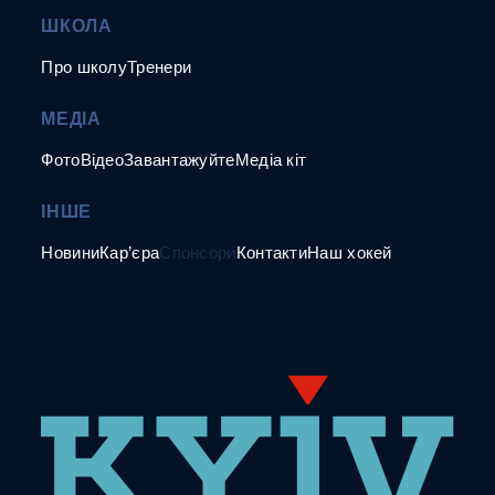
ШКОЛА
Про школу
Тренери
МЕДІА
Фото
Відео
Завантажуйте
Медіа кіт
ІНШЕ
Новини
Кар’єра
Спонсори
Контакти
Наш хокей