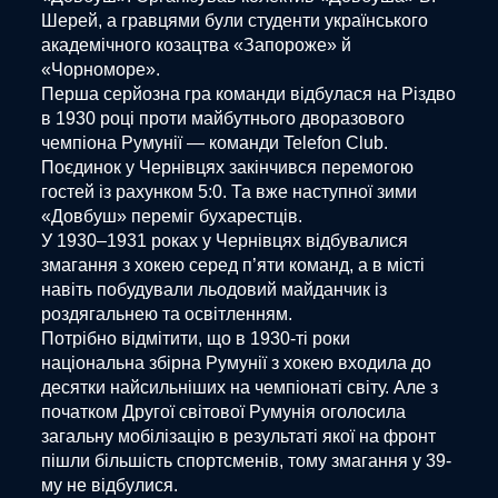
Шерей, а гравцями були студенти українського
академічного козацтва «Запороже» й
«Чорноморе».
Перша серйозна гра команди відбулася на Різдво
в 1930 році проти майбутнього дворазового
чемпіона Румунії — команди Telefon Club.
Поєдинок у Чернівцях закінчився перемогою
гостей із рахунком 5:0. Та вже наступної зими
«Довбуш» переміг бухарестців.
У 1930–1931 роках у Чернівцях відбувалися
змагання з хокею серед п’яти команд, а в місті
навіть побудували льодовий майданчик із
роздягальнею та освітленням.
Потрібно відмітити, що в 1930-ті роки
національна збірна Румунії з хокею входила до
десятки найсильніших на чемпіонаті світу. Але з
початком Другої світової Румунія оголосила
загальну мобілізацію в результаті якої на фронт
пішли більшість спортсменів, тому змагання у 39-
му не відбулися.