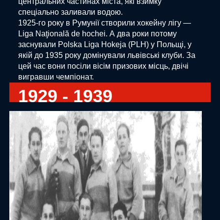
центральних частинах міста, які взимку
спеціально заливали водою.
1925-го року в Румунії створили хокейну лігу —
Liga Naţională de hochei. А два роки потому
заснували Polska Liga Hokeja (PLH) у Польщі, у
якій до 1935 року домінували львівські клуби. За
цей час вони посіли вісім призових місць, двічі
вигравши чемпіонат.
1929 - 1939