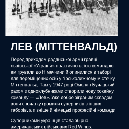
ЛЕВ (МІТТЕНВАЛЬД)
Перед приходом радянської армії гравці
львівської «України» практично всією командою
емігрували до Німеччини й опинилися в таборі
для переміщених осіб у гірськолижному містечку
Міттенвальд. Там у 1947 році Омелян Бучацький
разом з одноклубниками створили нову хокейну
команду — «Лев». Уже добре зіграним складом
вони спочатку громили суперників з інших
таборів, а пізніше й німецькі професійні команди.
Суперниками українців стала збірна
американських військових Red Wings.