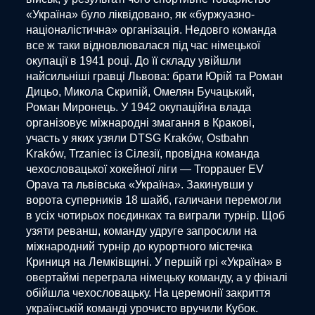
«Україна» було ліквідовано, як «буржуазно-
націоналістична» організація. Недовго команда
все ж таки відновлювалася під час німецької
окупації в 1941 році. До її складу увійшли
найсильніші гравці Львова: брати Юрій та Роман
Дицьо, Микола Скрипій, Омелян Бучацький,
Роман Миронець. У 1942 окупаційна влада
організовує міжнародні змагання в Кракові,
участь у яких узяли DTSG Kraków, Ostbahn
Kraków, Trzaniec із Сілезії, провідна команда
чехословацької хокейної ліги — Troppauer EV
Opava та львівська «Україна». Закинувши у
ворота суперників 18 шайб, галичани перемогли
в усіх чотирьох поєдинках та виграли турнір. Щоб
узяти реванш, команду удруге запросили на
міжнародний турнір до курортного містечка
Криниця на Лемківщині. У першій грі «Україна» в
овертаймі переграла німецьку команду, а у фіналі
обійшла чехословацьку. На церемонії закриття
українській команді урочисто вручили Кубок.