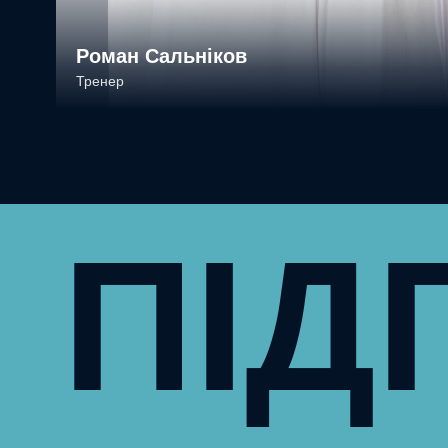
Роман Сальніков
Тренер
ПІД