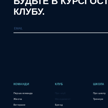
БУДЬТЕ В КУРСІ ОС
КЛУБУ.
КОМАНДИ
КЛУБ
ШКОЛА
Перша команда
Про клуб
Про школу
Жіноча
Менеджмент
Тренери
Ветерани
Бренд