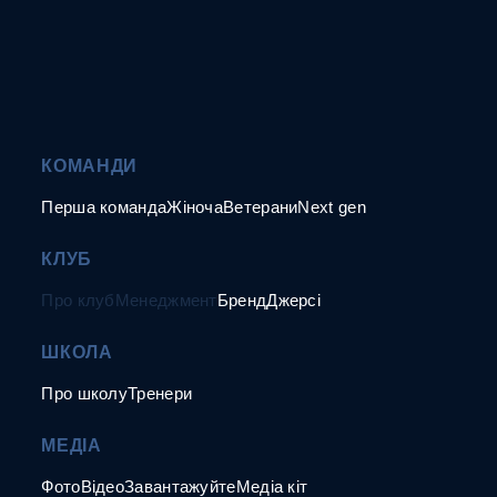
КОМАНДИ
Перша команда
Жіноча
Ветерани
Next gen
КЛУБ
Про клуб
Менеджмент
Бренд
Джерсі
ШКОЛА
Про школу
Тренери
МЕДІА
Фото
Відео
Завантажуйте
Медіа кіт