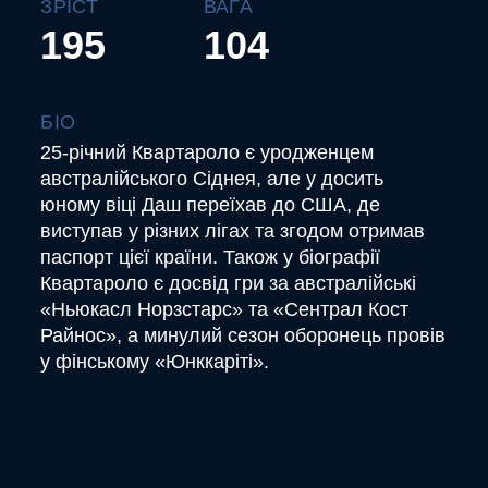
ЗРІСТ
ВАГА
195
104
БІО
25-річний Квартароло є уродженцем
австралійського Сіднея, але у досить
юному віці Даш переїхав до США, де
виступав у різних лігах та згодом отримав
паспорт цієї країни. Також у біографії
Квартароло є досвід гри за австралійські
«Ньюкасл Норзстарс» та «Сентрал Кост
Райнос», а минулий сезон оборонець провів
у фінському «Юнккаріті».