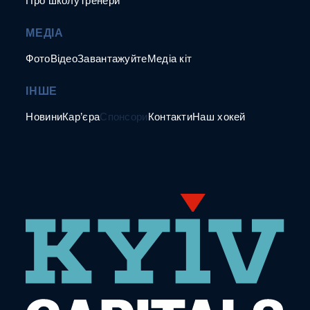
Про школу
Тренери
МЕДІА
Фото
Відео
Завантажуйте
Медіа кіт
ІНШЕ
Новини
Кар’єра
Спонсори
Контакти
Наш хокей