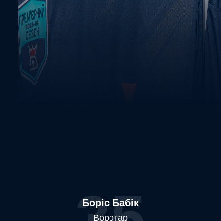
35
Боріс Бабік
Воротар