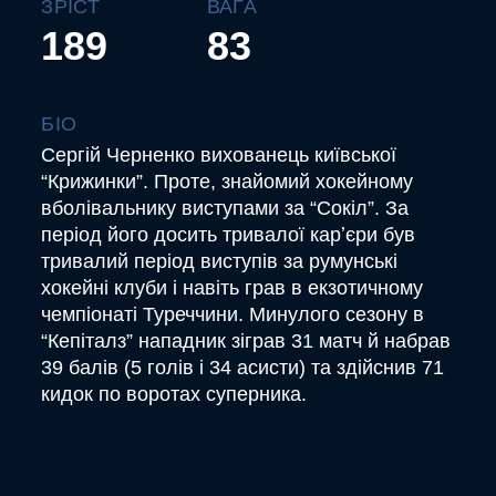
ЗРІСТ
ВАГА
189
83
БІО
Сергій Черненко вихованець київської
“Крижинки”. Проте, знайомий хокейному
вболівальнику виступами за “Сокіл”. За
період його досить тривалої карʼєри був
тривалий період виступів за румунські
хокейні клуби і навіть грав в екзотичному
чемпіонаті Туреччини. Минулого сезону в
“Кепіталз” нападник зіграв 31 матч й набрав
39 балів (5 голів і 34 асисти) та здійснив 71
кидок по воротах суперника.