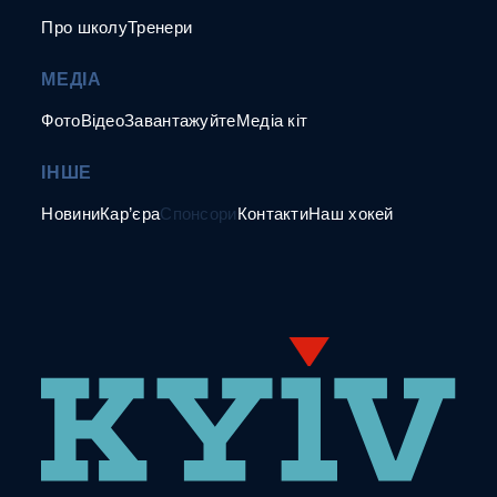
Про школу
Тренери
МЕДІА
Фото
Відео
Завантажуйте
Медіа кіт
ІНШЕ
Новини
Кар’єра
Спонсори
Контакти
Наш хокей