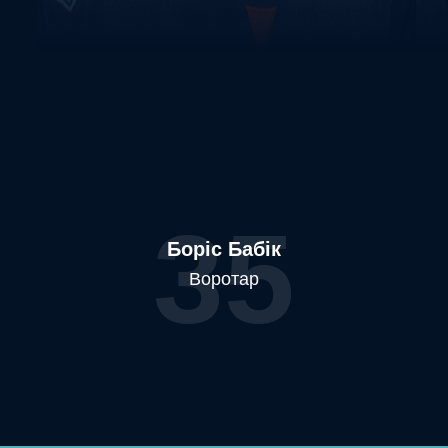
35
Боріс Бабік
Воротар