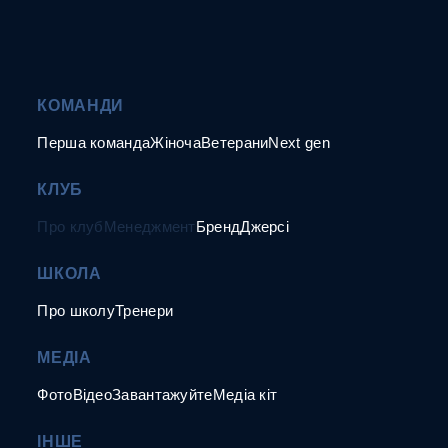
КОМАНДИ
Перша команда
Жіноча
Ветерани
Next gen
КЛУБ
Про клуб
Менеджмент
Бренд
Джерсі
ШКОЛА
Про школу
Тренери
МЕДІА
Фото
Відео
Завантажуйте
Медіа кіт
ІНШЕ