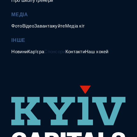
Про школу
Тренери
МЕДІА
Фото
Відео
Завантажуйте
Медіа кіт
ІНШЕ
Новини
Кар’єра
Спонсори
Контакти
Наш хокей