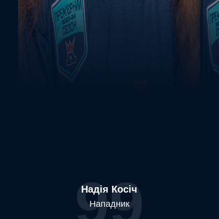
99
Надія Косіч
Нападник