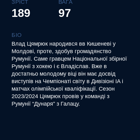
ЗРІСТ
ВАГА
189
97
БІО
Влад Цямрюк народився вв Кишеневі у
Молдові, проте, здобув громадянство
Румунії. Саме гравцем Національної збірної
Румунії з хокею і є Владіслав. Вже в
достатньо молодому віці він має досвід
виступів на Чемпіонаті світу в Дивізіоні ІA і
матчах олімпійської кваліфікації. Сезон
2023/2024 Цямрюк провів у команді з
Румунії “Дунаря” з Галацу.