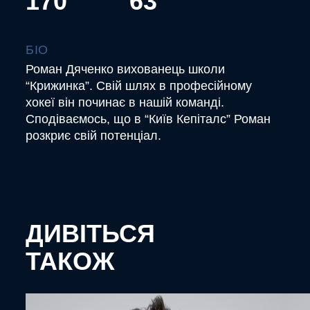
170
63
БІО
Роман Дяченко вихованець школи
“Крижинка”. Свій шлях в професійному
хокеї він починає в нашій команді.
Сподіваємось, що в “Київ Кепіталс” Роман
розкриє свій потенціал.
ДИВІТЬСЯ
ТАКОЖ