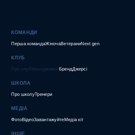
КОМАНДИ
Перша команда
Жіноча
Ветерани
Next gen
КЛУБ
Про клуб
Менеджмент
Бренд
Джерсі
ШКОЛА
Про школу
Тренери
МЕДІА
Фото
Відео
Завантажуйте
Медіа кіт
ІНШЕ