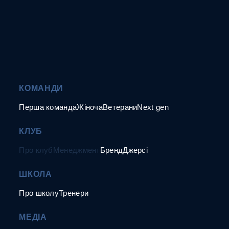
КОМАНДИ
Перша команда
Жіноча
Ветерани
Next gen
КЛУБ
Про клуб
Менеджмент
Бренд
Джерсі
ШКОЛА
Про школу
Тренери
МЕДІА