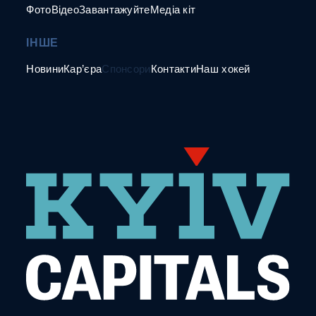
Фото
Відео
Завантажуйте
Медіа кіт
ІНШЕ
Новини
Кар’єра
Спонсори
Контакти
Наш хокей