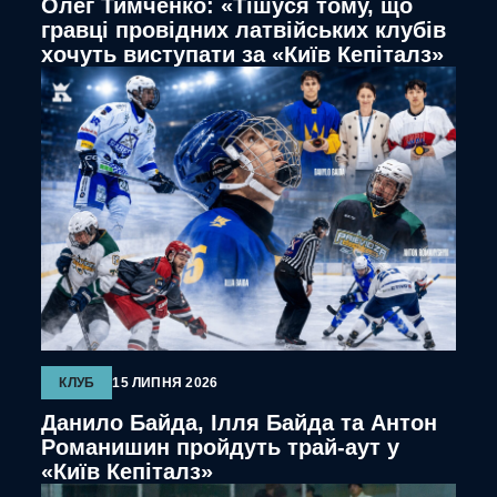
Олег Тимченко: «Тішуся тому, що
гравці провідних латвійських клубів
хочуть виступати за «Київ Кепіталз»
КЛУБ
15 ЛИПНЯ 2026
Данило Байда, Ілля Байда та Антон
Романишин пройдуть трай-аут у
«Київ Кепіталз»