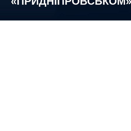
«ПРИДНІПРОВСЬКОМ
Підопічні Євгена Аліпова відправили 25 шайбу
ворота суперниць, знову втримавши свої
володіння на замку.
«Київ Кепіталз» (Київ) – «Придніпровськ»
(Дніпро) – 25:0 (6:0, 13:0, 6:0)
Шайби:
1:0 – Елізабет Аліпова, 00:32; 2:0 – Косіч
(Добровольська, Майфельд), 01:46; 3:0 – Елізабет
Аліпова (Голіцина, Майфельд, більшість), 07:30;
4:0 – Копилова, 07:41; 5:0 – Майфельд (Елен
Аліпова, Косіч), 16:01; 6:0 – Майфельд (більшість),
19:54; 7:0 – Майфельд (Елен Аліпова), 20:36; 8:0 –
Майфельд, 21:31; 9:0 – Елен Аліпова, 22:29; 10:0