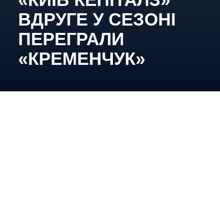
ВДРУГЕ У СЕЗОНІ
ПЕРЕГРАЛИ
«КРЕМЕНЧУК»
Підопічні Вадима Шахрайчука мінімально
здолали своїх суперників, повернувши собі
поточну першу сходинку турнірної таблиці.
«Київ Кепіталз» – «Кременчук» – 2:1 (1:0; 0:0;
1:1)
Шайби:
1:0 – Тищенко, 5:22; 2:0 – Панченко