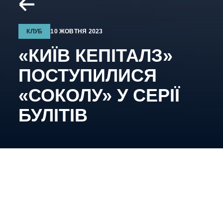
КЛУБ
10 ЖОВТНЯ 2023
«КИЇВ КЕПІТАЛЗ»
ПОСТУПИЛИСЯ
«СОКОЛУ» У СЕРІЇ
БУЛІТІВ
Підопічні Вадим Шахрайчука вперше у сезоні
зазнали поразки у дербі.