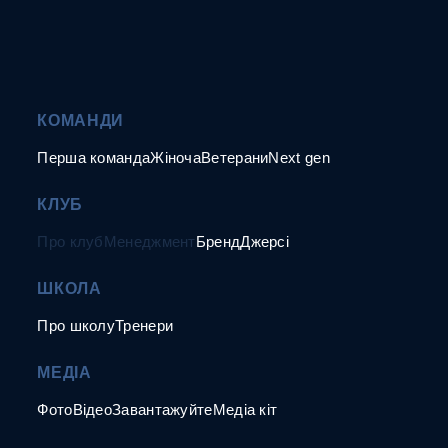
КОМАНДИ
Перша команда
Жіноча
Ветерани
Next gen
КЛУБ
Про клуб
Менеджмент
Бренд
Джерсі
ШКОЛА
Про школу
Тренери
МЕДІА
Фото
Відео
Завантажуйте
Медіа кіт