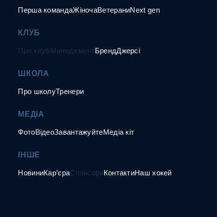
Перша команда
Жіноча
Ветерани
Next gen
КЛУБ
Про клуб
Менеджмент
Бренд
Джерсі
ШКОЛА
Про школу
Тренери
МЕДІА
Фото
Відео
Завантажуйте
Медіа кіт
ІНШЕ
Новини
Кар’єра
Спонсори
Контакти
Наш хокей