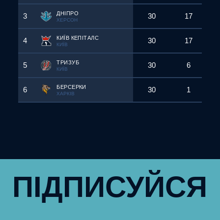
ДНІПРО
3
30
17
ХЕРСОН
КИЇВ КЕПІТАЛС
4
30
17
КИЇВ
ТРИЗУБ
5
30
6
КИЇВ
БЕРСЕРКИ
6
30
1
ХАРКІВ
ПІДПИСУЙСЯ