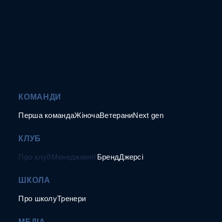
КОМАНДИ
Перша команда
Жіноча
Ветерани
Next gen
КЛУБ
Про клуб
Менеджмент
Бренд
Джерсі
ШКОЛА
Про школу
Тренери
МЕДІА