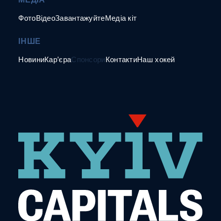
Фото
Відео
Завантажуйте
Медіа кіт
ІНШЕ
Новини
Кар’єра
Спонсори
Контакти
Наш хокей