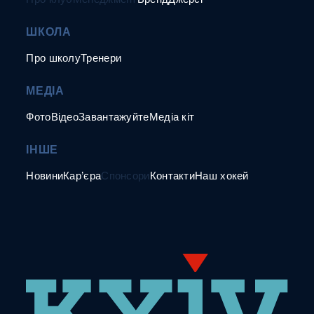
ШКОЛА
Про школу
Тренери
МЕДІА
Фото
Відео
Завантажуйте
Медіа кіт
ІНШЕ
Новини
Кар’єра
Спонсори
Контакти
Наш хокей