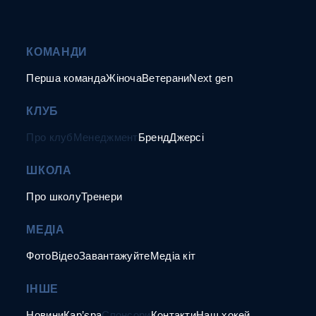
КОМАНДИ
Перша команда
Жіноча
Ветерани
Next gen
КЛУБ
Про клуб
Менеджмент
Бренд
Джерсі
ШКОЛА
Про школу
Тренери
МЕДІА
Фото
Відео
Завантажуйте
Медіа кіт
ІНШЕ
Новини
Кар’єра
Спонсори
Контакти
Наш хокей