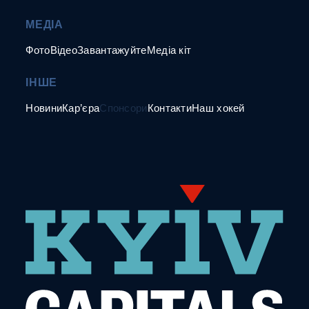
МЕДІА
Фото
Відео
Завантажуйте
Медіа кіт
ІНШЕ
Новини
Кар’єра
Спонсори
Контакти
Наш хокей