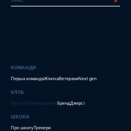
КОМАНДИ
Перша команда
Жіноча
Ветерани
Next gen
КЛУБ
Про клуб
Менеджмент
Бренд
Джерсі
ШКОЛА
Про школу
Тренери