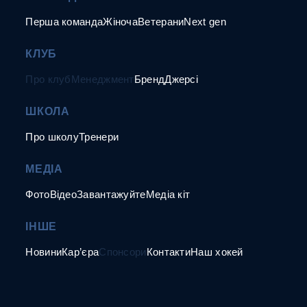
Перша команда
Жіноча
Ветерани
Next gen
КЛУБ
Про клуб
Менеджмент
Бренд
Джерсі
ШКОЛА
Про школу
Тренери
МЕДІА
Фото
Відео
Завантажуйте
Медіа кіт
ІНШЕ
Новини
Кар’єра
Спонсори
Контакти
Наш хокей