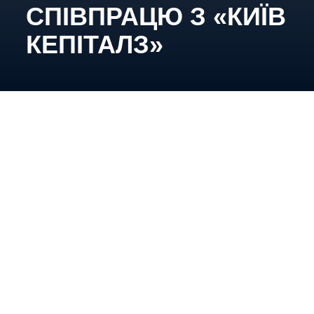
СПІВПРАЦЮ З «КИЇВ
КЕПІТАЛЗ»
30-річний оборонець залишається у складі нашої
команди на майбутній сезон.
Віталій провів у складі «Київ Кепіталз» повний
чемпіонат Оптібет ліги 2025/2026. В його активі
47 проведених поєдинків, в яких Андрейків
набрав 22 очки (4+18).
Разом рухаємося до нових звитяг у майбутньому
ігровому році!