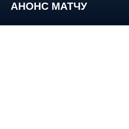
АНОНС МАТЧУ
27-ме листопада, 18:00, м. Одеса, Палац спорту.
Трансляція:
YouTube
ФХУ
Волею календаря саме сьогодні підопічні Вадима
Шахрайчука проведуть свій перший поєдинок
чемпіонату поза межами Києва.
До матчу одесити підходять на першій сходинці
турнірної таблиці, а «Кепіталз» опустилися на
третю сходинку. Проте, варто зазначити, що
«Сокіл» провів на одну зустріч більше й сьогодні
вдень зіграє з «Дніпром».