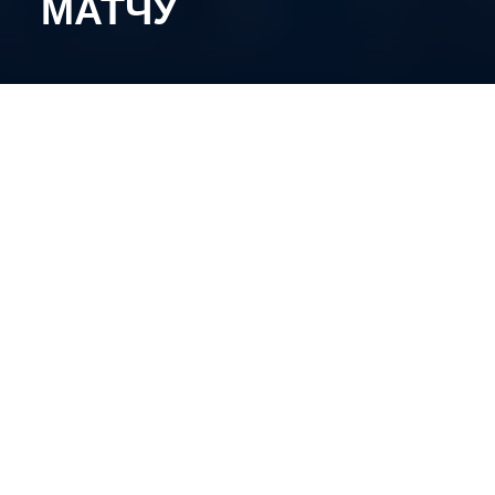
МАТЧУ
3-тє травня, 12:40, м. Київ, Арена «Шалетт».
Трансляція:
YouTube
ФХУ
Заключний матч сезону вже ніяк не впливатиме
на розподіл місць. У сьогоднішньому поєдинку
харків’янки здолали «Сестер Кракен» й
забронювали за собою другу сходинку. Тож,
головна інтрига чемпіонату полягає у тому чи
вдасться підопічним Євгена Аліпова пройти
дистанцію без очкових втрат.
У попередніх двох зустрічах наша команда
святкувала перемоги, і якщо перший поєдинок