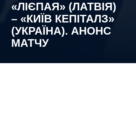
«ЛІЄПАЯ» (ЛАТВІЯ)
– «КИЇВ КЕПІТАЛЗ»
(УКРАЇНА). АНОНС
МАТЧУ
11-те жовтня, 17:00, м. Лієпая, льодова арена
«Лієпайського олімпійського центру»
Підопічні Олега Тимченка підходять до
сьогоднішньої зустрічі у піднесеному настрої.
Команда здобула п’ять перемог поспіль, й після
восьми проведених матчів посідає перше місце з