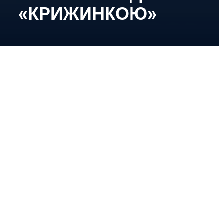
«КРИЖИНКОЮ»
Підопічні Вадима Шахрайчука були сильнішими
за суперників у кожному з періодів.
«Київ Кепіталз» – «Крижинка» (Київ) – 9:1 (4:0;
2:1; 3:0)
Шайби:
1:0 – Черненко (Лєсніков), 03:22; 2:0 –
Черненко (Тищенко, Цямрюк, – більшість), 05:36;
3:0 – Койда (Карпенко, Кривоножкін, – більшість),
10:41; 4:0 – Лєсніков, 15:09; 4:1 – Буняк
(Шевченко, Черемнов), 21:16; 5:1 – Секірко
(Берднікс, Дворник), 23:38; 6:1 – Кривоножкін
(Олійник), 38:44; 7:1 – Тищенко (Дворник,