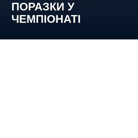
ПОРАЗКИ У
ЧЕМПІОНАТІ
Підопічні Вадима Шахрайчука зуміли здійснити
камбек по ходу зустрічі, але останнє слово
лишилося за гостями.
«Київ Кепіталз» – «Шторм-Одеса» – 2:3 (0:2;
2:0; 0:1)
Шайби:
0:1 – Алексюк (Ніконов, Новіков), 10:02;
0:2 – Алексюк (Стецюра, Новіков), 13:12; 1:2 –
Луговий (Берднікс, Олійник, – більшість), 20:35;
2:2 – Берднікс (Цямрюк, Панченко, – більшість),
35:18; 2:3 – Стецюра (Сидоренко, Крикля), 41:08.