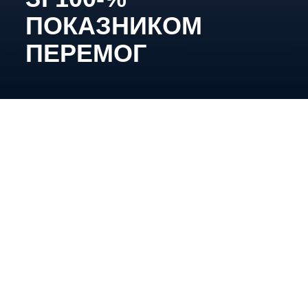
ПОКАЗНИКОМ
ПЕРЕМОГ
Підопічні Євгена Аліпова по три рази взяли гору
над «Сестрами Кракен» та «Пантерами»,
ставши чемпіонками з показником у 18 очок.
«Пантери» (Харків) – «Київ Кепіталз» (Київ) –
3:10 (0:4; 0:4; 3:2)
Шайби:
0:1 – Голіцина (Елен Аліпова), 01:13; 0:2
– Месропян (Косіч, Копилова), 02:21; 0:3 – Елен
Аліпова (Майфельд, Голіцина), 10:13; 0:4 –
Елізабет Аліпова (Копилова), 10:43; 0:5 – Елен