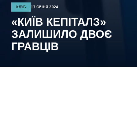
КЛУБ
17 СІЧНЯ 2024
«КИЇВ КЕПІТАЛЗ»
ЗАЛИШИЛО ДВОЄ
ГРАВЦІВ
Форвард Дмитро Утукін та захисник Антон
Сичинський залишили команду за згодою сторін
Дмитро Утукін провів за наш клуб 3 матчі в яких
очкок не набирав, Антон Сичинський провів 12
матчів, очок не набирав заробивши при цьому 27