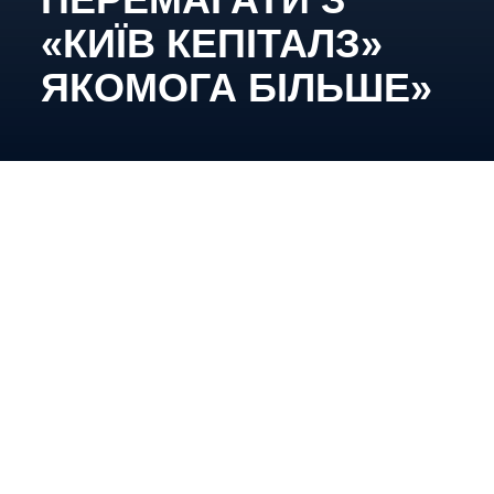
«КИЇВ КЕПІТАЛЗ»
ЯКОМОГА БІЛЬШЕ»
Американський захисник «Київ Кепіталз» Колін
Уітт розповів про переїзд до України та
враження від життя у нашій країні під час війни,
а також поділився емоціями від дебюту у
шестигодинному матчі проти «Кременчука».
Коліне, перший матч для тебе став загалом
найдовшим в усьому чемпіонаті. Одразу
декілька тривог відтерміновували початок та
продовження поєдинок. Як оціниш такий