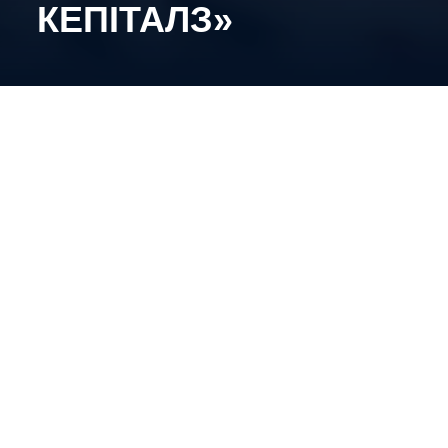
КЕПІТАЛЗ»
21-річний оборонець й надалі захищатиме
кольори нашої команди.
Протягом сезону 2025/2026 у рамках Оптібет ліги
українець провів 46 матчів, в яких відзначився
трьома голами і 11-ма асистами.
Раді крокувати до нових хокейних звитяг разом!
Поділитись: