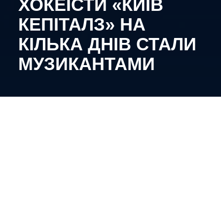
ХОКЕЇСТИ «КИЇВ
КЕПІТАЛЗ» НА
КІЛЬКА ДНІВ СТАЛИ
МУЗИКАНТАМИ
Данило Царковський, Михайло Ковальчук, Іван
Шамардін, Андрій Кривоножкін та Олексій
Мельников продемонстрували своє бачення
виконання однієї з пісень Макса Барських.
Гравці нашої команди записали кавер-версію на
пісню «Не складається». Зведення відбулося у