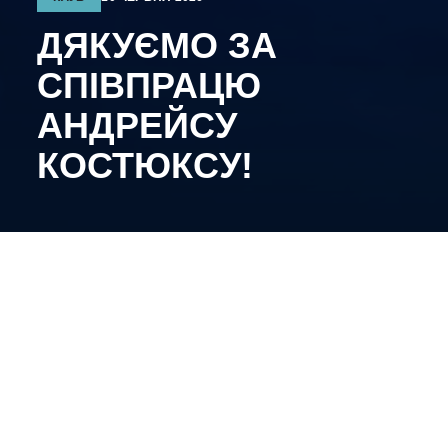
ДЯКУЄМО ЗА
СПІВПРАЦЮ
АНДРЕЙСУ
КОСТЮКСУ!
27
–
річний оборонець більше не є гравцем «Київ
Кепіталз».
Костюкс поповнив склад нашої команди влітку
2025-го року. Впродовж попереднього розіграшу
Оптібет ліги латвієць провів 44 матчі, в яких