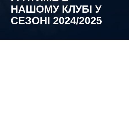
НАШОМУ КЛУБІ У
СЕЗОНІ 2024/2025
Минулого сезону в нашій команді Андрій зіграв у
34 матчі й набрав 38 балів (27 голів і 11 асисти)
та здійснив 129 кидків по воротах суперника.
“Щодо Андрія, то він видав дуже сильний сезон і
додавав від матчу до матчу. У багатьох іграх,
коли перша ланка нападу виглядала не
найкращим чином, він брав гру на себе й закидав
надважливі шайби”
— розповів в інтерв’ю
головний тренер Вадим Шахрайчук.