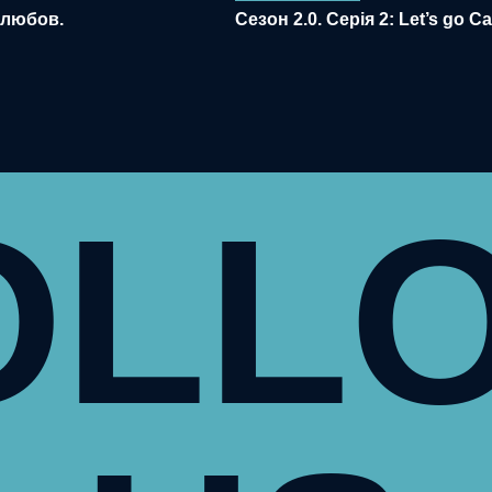
 любов.
Сезон 2.0. Серія 2: Let’s go Ca
OLL