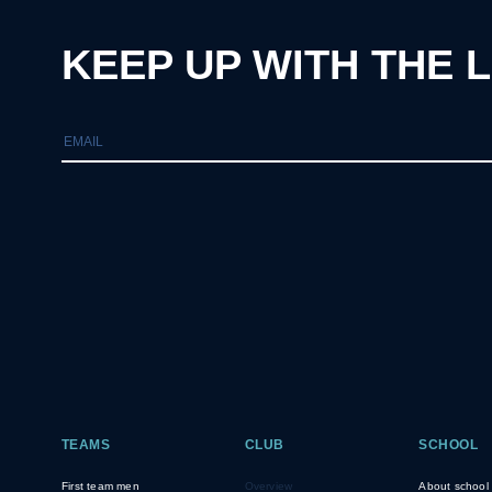
KEEP UP WITH THE 
TEAMS
CLUB
SCHOOL
First team men
Overview
About school