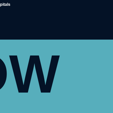
pitals
OW