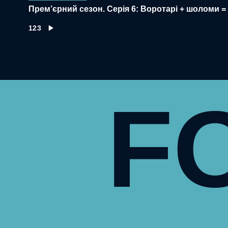
Прем’єрний сезон. Серія 6: Воротарі + шоломи =
1
2
3
F