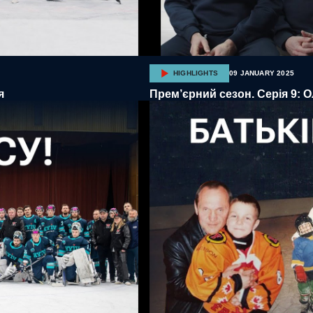
HIGHLIGHTS
09 JANUARY 2025
я
Прем’єрний сезон. Серія 9: Олі